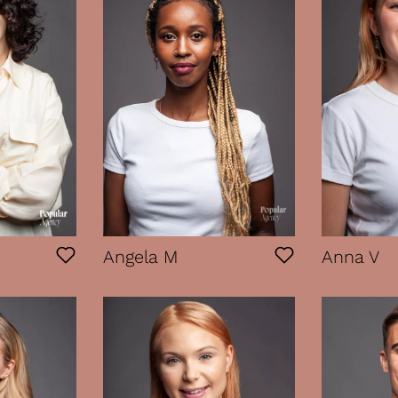
Angela M
Anna V