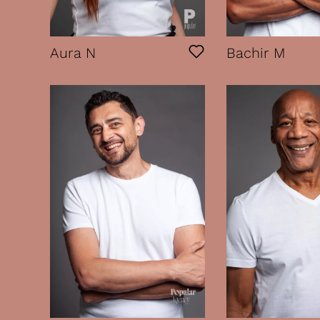
Aura N
Bachir M