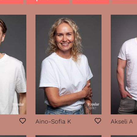
-S
Replikoiva
XXXL
L
Akseli A
Aino-Sofia K