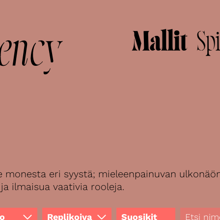
Mallit
Spi
lle monesta eri syystä; mieleenpainuvan ulkonäö
ja ilmaisua vaativia rooleja.
o
Replikoiva
Suosikit