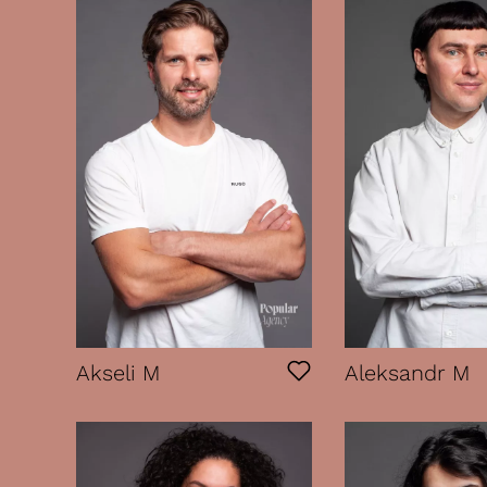
Akseli M
Aleksandr M