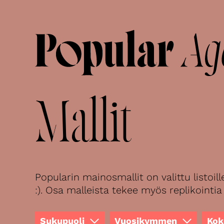
Mallit
Popularin mainosmallit on valittu listoi
:). Osa malleista tekee myös replikointia 
Sukupuoli
Vuosikymmen
Kok