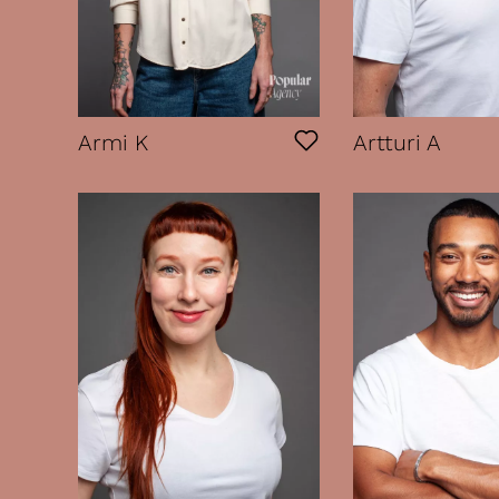
Armi K
Artturi A