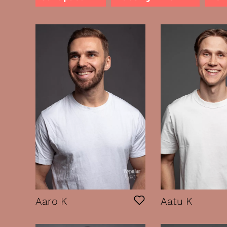
Naiset
2000-luku
XXS
Miehet
1990-luku
S-M
Muut
1980-luku
M-L
1970-luku
XL-
1960-luku
L-X
1950-luku
1940-luku
1930-luku
Aaro K
Aatu K