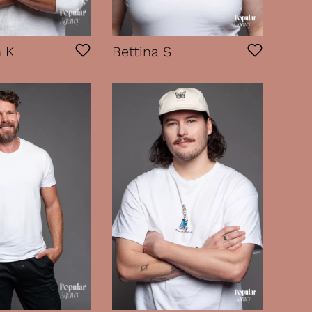
 K
Bettina S