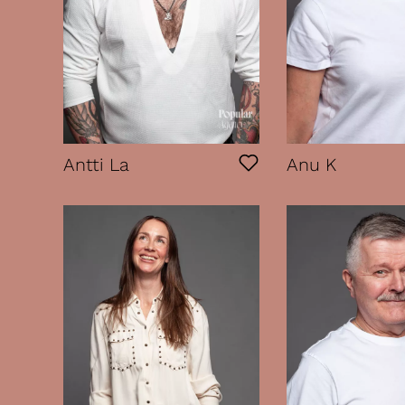
Antti La
Anu K