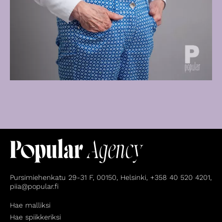
Pursimiehenkatu 29-31 F, 00150, Helsinki, +358 40 520 4201,
piia@popular.fi
Hae malliksi
Hae spiikkeriksi