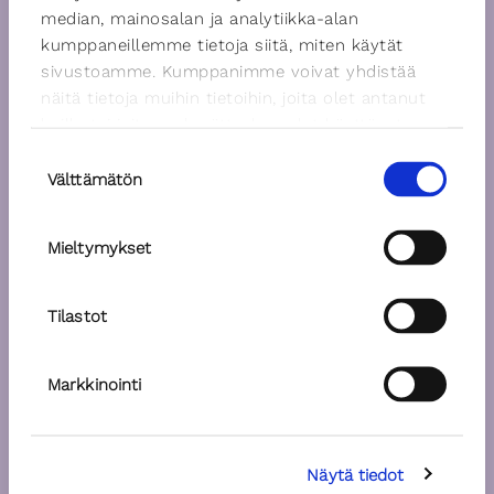
median, mainosalan ja analytiikka-alan
kumppaneillemme tietoja siitä, miten käytät
sivustoamme. Kumppanimme voivat yhdistää
näitä tietoja muihin tietoihin, joita olet antanut
heille tai joita on kerätty, kun olet käyttänyt
heidän palvelujaan.
Suostumuksen
Välttämätön
valinta
Mieltymykset
Tilastot
Markkinointi
Näytä tiedot