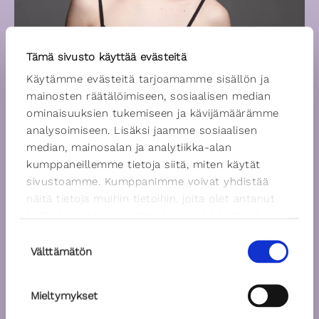
Tämä sivusto käyttää evästeitä
Käytämme evästeitä tarjoamamme sisällön ja
mainosten räätälöimiseen, sosiaalisen median
ominaisuuksien tukemiseen ja kävijämäärämme
analysoimiseen. Lisäksi jaamme sosiaalisen
median, mainosalan ja analytiikka-alan
kumppaneillemme tietoja siitä, miten käytät
sivustoamme. Kumppanimme voivat yhdistää
näitä tietoja muihin tietoihin, joita olet antanut
heille tai joita on kerätty, kun olet käyttänyt
heidän palvelujaan.
Suostumuksen
Välttämätön
valinta
Mieltymykset