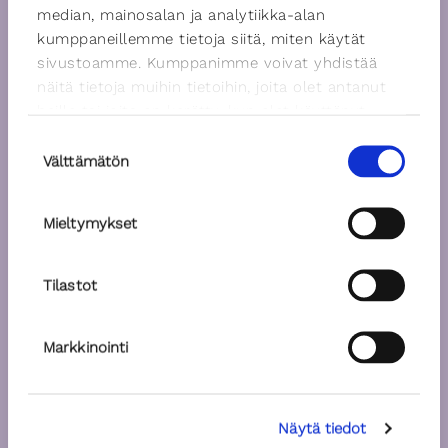
median, mainosalan ja analytiikka-alan
kumppaneillemme tietoja siitä, miten käytät
sivustoamme. Kumppanimme voivat yhdistää
näitä tietoja muihin tietoihin, joita olet antanut
heille tai joita on kerätty, kun olet käyttänyt
heidän palvelujaan.
Suostumuksen
Välttämätön
valinta
Mieltymykset
Tilastot
Markkinointi
Näytä tiedot