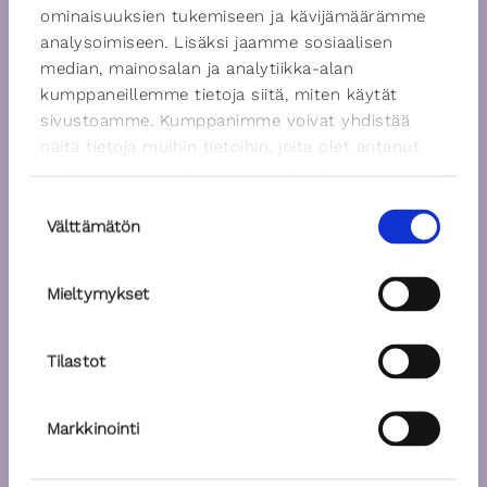
ominaisuuksien tukemiseen ja kävijämäärämme
analysoimiseen. Lisäksi jaamme sosiaalisen
median, mainosalan ja analytiikka-alan
kumppaneillemme tietoja siitä, miten käytät
sivustoamme. Kumppanimme voivat yhdistää
näitä tietoja muihin tietoihin, joita olet antanut
heille tai joita on kerätty, kun olet käyttänyt
heidän palvelujaan.
Suostumuksen
Välttämätön
valinta
Mieltymykset
Tilastot
Markkinointi