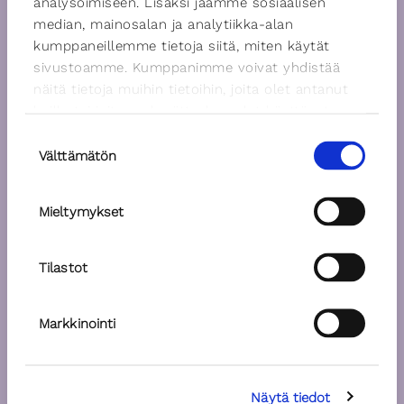
analysoimiseen. Lisäksi jaamme sosiaalisen
median, mainosalan ja analytiikka-alan
kumppaneillemme tietoja siitä, miten käytät
sivustoamme. Kumppanimme voivat yhdistää
näitä tietoja muihin tietoihin, joita olet antanut
heille tai joita on kerätty, kun olet käyttänyt
heidän palvelujaan.
Suostumuksen
Välttämätön
valinta
Mieltymykset
Tilastot
Markkinointi
Näytä tiedot