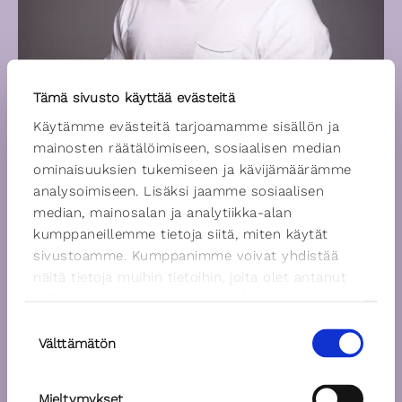
Tämä sivusto käyttää evästeitä
Käytämme evästeitä tarjoamamme sisällön ja
mainosten räätälöimiseen, sosiaalisen median
ominaisuuksien tukemiseen ja kävijämäärämme
analysoimiseen. Lisäksi jaamme sosiaalisen
median, mainosalan ja analytiikka-alan
kumppaneillemme tietoja siitä, miten käytät
sivustoamme. Kumppanimme voivat yhdistää
näitä tietoja muihin tietoihin, joita olet antanut
heille tai joita on kerätty, kun olet käyttänyt
heidän palvelujaan.
Suostumuksen
Välttämätön
valinta
Mieltymykset