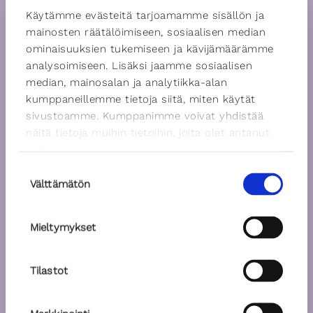
Käytämme evästeitä tarjoamamme sisällön ja
mainosten räätälöimiseen, sosiaalisen median
ominaisuuksien tukemiseen ja kävijämäärämme
analysoimiseen. Lisäksi jaamme sosiaalisen
median, mainosalan ja analytiikka-alan
kumppaneillemme tietoja siitä, miten käytät
sivustoamme. Kumppanimme voivat yhdistää
näitä tietoja muihin tietoihin, joita olet antanut
heille tai joita on kerätty, kun olet käyttänyt
heidän palvelujaan.
Suostumuksen
Välttämätön
valinta
Mieltymykset
Tilastot