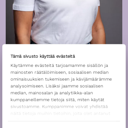
Tämä sivusto käyttää evästeitä
Käytämme evästeitä tarjoamamme sisällön ja
mainosten räätälöimiseen, sosiaalisen median
ominaisuuksien tukemiseen ja kävijämäärämme
analysoimiseen. Lisäksi jaamme sosiaalisen
median, mainosalan ja analytiikka-alan
kumppaneillemme tietoja siitä, miten käytät
sivustoamme. Kumppanimme voivat yhdistää
näitä tietoja muihin tietoihin, joita olet antanut
heille tai joita on kerätty, kun olet käyttänyt
heidän palvelujaan.