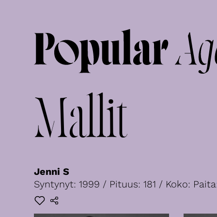
Mallit
Jenni S
Syntynyt: 1999 / Pituus: 181 / Koko: Paita