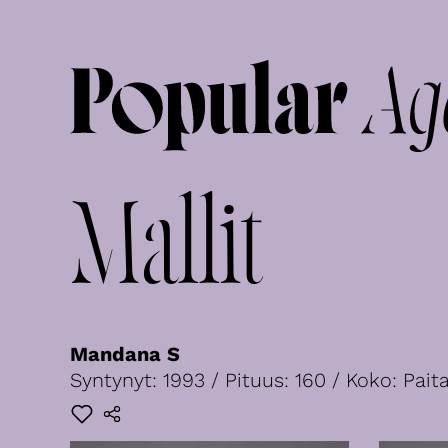
Mallit
Mandana S
Syntynyt: 1993 / Pituus: 160 / Koko: Paita