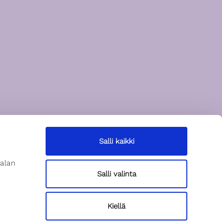
Salli kaikki
alan
Salli valinta
Kiellä
Hae malliksi
Hae spiikkeriksi