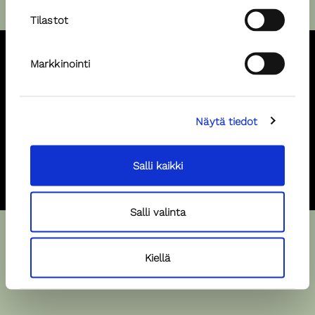
Tilastot
Markkinointi
Pursimiehenkatu 29-31 F, 00150, Helsinki, +358 40 520 4201,
piia@popular.fi
Näytä tiedot
Hae malliksi
Hae spiikkeriksi
Salli kaikki
Salli valinta
Kiellä