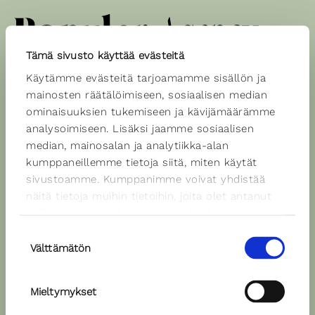
Tämä sivusto käyttää evästeitä
Käytämme evästeitä tarjoamamme sisällön ja
Spiikkerit
mainosten räätälöimiseen, sosiaalisen median
ominaisuuksien tukemiseen ja kävijämäärämme
analysoimiseen. Lisäksi jaamme sosiaalisen
median, mainosalan ja analytiikka-alan
Timo-Pekka Luoma
kumppaneillemme tietoja siitä, miten käytät
Äänen väri: neutraali
sivustoamme. Kumppanimme voivat yhdistää
Kielet: suomi
näitä tietoja muihin tietoihin, joita olet antanut
heille tai joita on kerätty, kun olet käyttänyt
Ääninäyte
heidän palvelujaan.
Suostumuksen
Välttämätön
valinta
Mieltymykset