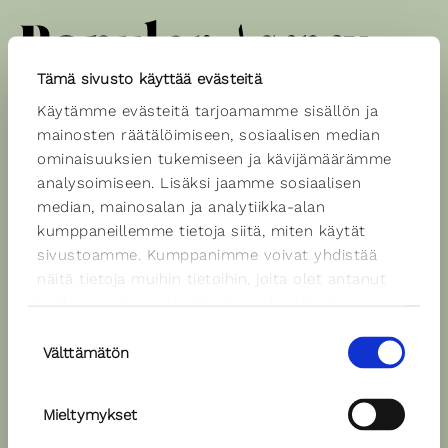
Tämä sivusto käyttää evästeitä
Käytämme evästeitä tarjoamamme sisällön ja
Spiikkerit
mainosten räätälöimiseen, sosiaalisen median
ominaisuuksien tukemiseen ja kävijämäärämme
analysoimiseen. Lisäksi jaamme sosiaalisen
median, mainosalan ja analytiikka-alan
Pyry Nikkilä
kumppaneillemme tietoja siitä, miten käytät
Äänen väri: neutraali
sivustoamme. Kumppanimme voivat yhdistää
Kielet: suomi
näitä tietoja muihin tietoihin, joita olet antanut
heille tai joita on kerätty, kun olet käyttänyt
Ääninäyte
heidän palvelujaan.
Suostumuksen
Välttämätön
valinta
Mieltymykset