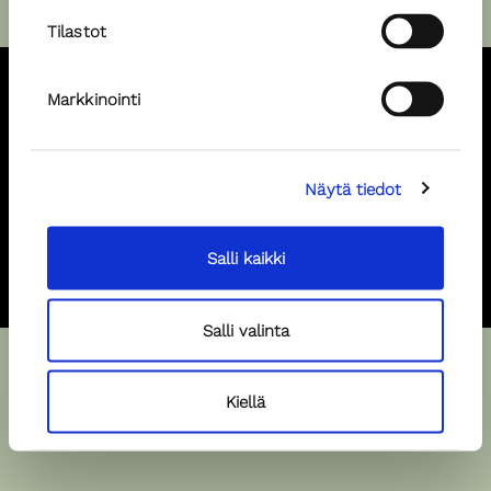
Tilastot
Markkinointi
Pursimiehenkatu 29-31 F, 00150, Helsinki, +358 40 520 4201,
piia@popular.fi
Näytä tiedot
Hae malliksi
Hae spiikkeriksi
Salli kaikki
Salli valinta
Kiellä