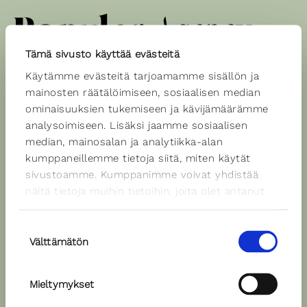
Tämä sivusto käyttää evästeitä
Käytämme evästeitä tarjoamamme sisällön ja
Spiikkerit
mainosten räätälöimiseen, sosiaalisen median
ominaisuuksien tukemiseen ja kävijämäärämme
analysoimiseen. Lisäksi jaamme sosiaalisen
median, mainosalan ja analytiikka-alan
Pirjo Heikkilä
kumppaneillemme tietoja siitä, miten käytät
Äänen väri: neutraali
sivustoamme. Kumppanimme voivat yhdistää
Kielet: suomi
näitä tietoja muihin tietoihin, joita olet antanut
heille tai joita on kerätty, kun olet käyttänyt
Ääninäyte
heidän palvelujaan.
Suostumuksen
Välttämätön
valinta
Mieltymykset