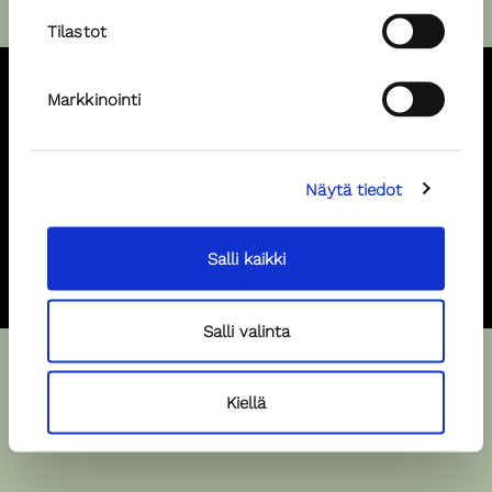
Tilastot
Markkinointi
Pursimiehenkatu 29-31 F, 00150, Helsinki, +358 40 520 4201,
piia@popular.fi
Näytä tiedot
Hae malliksi
Hae spiikkeriksi
Salli kaikki
Salli valinta
Kiellä