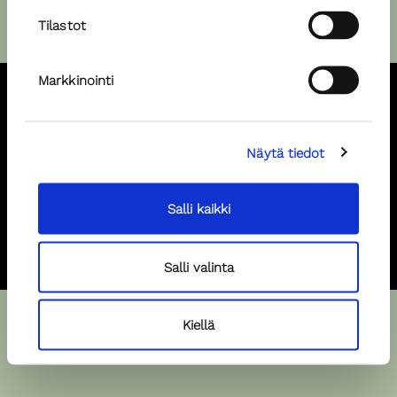
Tilastot
Markkinointi
Pursimiehenkatu 29-31 F, 00150, Helsinki, +358 40 520 4201,
Näytä tiedot
piia@popular.fi
Hae malliksi
Salli kaikki
Hae spiikkeriksi
Salli valinta
Kiellä