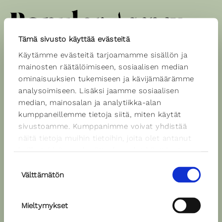
Tämä sivusto käyttää evästeitä
Käytämme evästeitä tarjoamamme sisällön ja
Spiikkerit
mainosten räätälöimiseen, sosiaalisen median
ominaisuuksien tukemiseen ja kävijämäärämme
analysoimiseen. Lisäksi jaamme sosiaalisen
median, mainosalan ja analytiikka-alan
Kristiina Puukko
kumppaneillemme tietoja siitä, miten käytät
Äänen väri: neutraali
sivustoamme. Kumppanimme voivat yhdistää
Kielet: suomi
näitä tietoja muihin tietoihin, joita olet antanut
heille tai joita on kerätty, kun olet käyttänyt
Ääninäyte
heidän palvelujaan.
Suostumuksen
Välttämätön
valinta
Mieltymykset