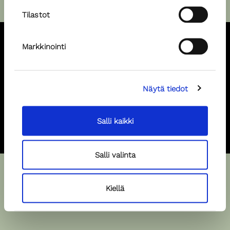
Tilastot
Markkinointi
Pursimiehenkatu 29-31 F, 00150, Helsinki, +358 40 520 4201,
piia@popular.fi
Näytä tiedot
Hae malliksi
Hae spiikkeriksi
Salli kaikki
Salli valinta
Kiellä