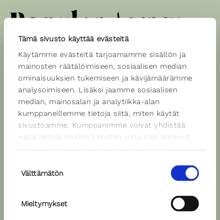
Tämä sivusto käyttää evästeitä
Käytämme evästeitä tarjoamamme sisällön ja
Spiikkerit
mainosten räätälöimiseen, sosiaalisen median
ominaisuuksien tukemiseen ja kävijämäärämme
analysoimiseen. Lisäksi jaamme sosiaalisen
median, mainosalan ja analytiikka-alan
Iikka Forss
kumppaneillemme tietoja siitä, miten käytät
Äänen väri: neutraali
sivustoamme. Kumppanimme voivat yhdistää
Kielet: suomi
näitä tietoja muihin tietoihin, joita olet antanut
heille tai joita on kerätty, kun olet käyttänyt
Ääninäyte
heidän palvelujaan.
Suostumuksen
Välttämätön
valinta
Mieltymykset