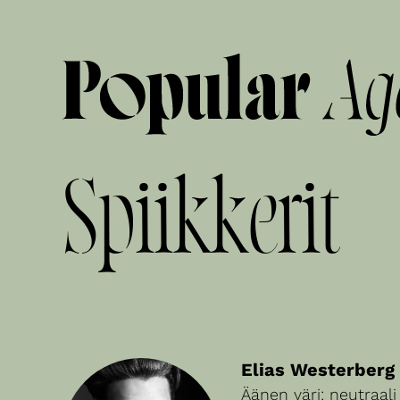
Spiikkerit
Elias Westerberg
Äänen väri: neutraali