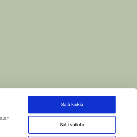
Salli kaikki
alan
Salli valinta