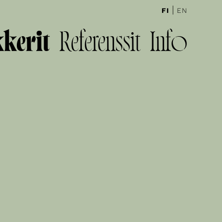
|
FI
EN
kkerit
Referenssit
Info