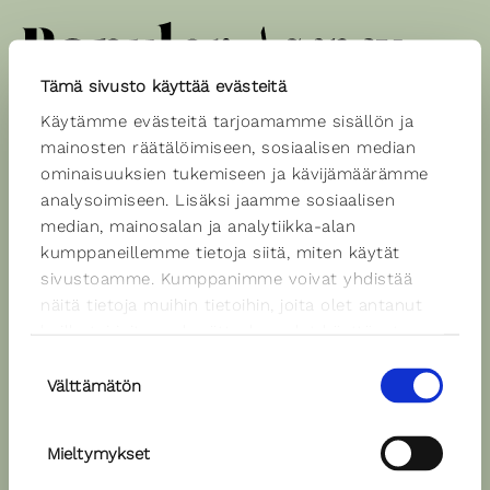
Tämä sivusto käyttää evästeitä
Käytämme evästeitä tarjoamamme sisällön ja
Spiikkerit
mainosten räätälöimiseen, sosiaalisen median
ominaisuuksien tukemiseen ja kävijämäärämme
analysoimiseen. Lisäksi jaamme sosiaalisen
median, mainosalan ja analytiikka-alan
Eino Heiskanen
kumppaneillemme tietoja siitä, miten käytät
Äänen väri: tumma
sivustoamme. Kumppanimme voivat yhdistää
Kielet: suomi
näitä tietoja muihin tietoihin, joita olet antanut
heille tai joita on kerätty, kun olet käyttänyt
Ääninäyte
heidän palvelujaan.
Suostumuksen
Välttämätön
valinta
Mieltymykset