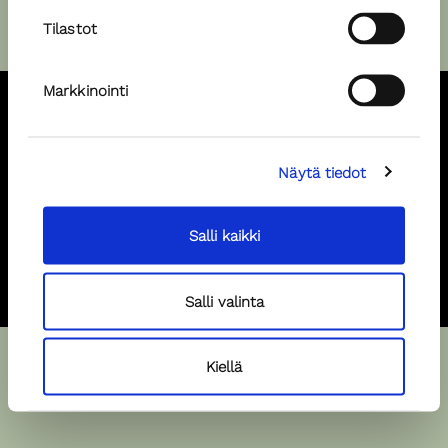
Tilastot
Markkinointi
Pursimiehenkatu 29-31 F, 00150, Helsinki, +358 40 520 4201,
Näytä tiedot
piia@popular.fi
Hae malliksi
Salli kaikki
Hae spiikkeriksi
Salli valinta
Kiellä